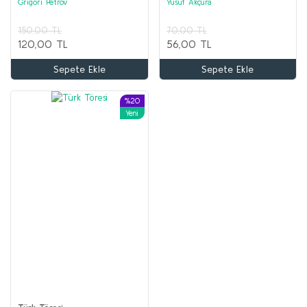
Grigori Petrov
Yusuf Akçura
AKIL OYUNLARI ve BOYAMA Seti (20 kitap)
150,00 TL
70,00 TL
Kolektif
120,00 TL
56,00 TL
2.000,00 TL
Sepete Ekle
Sepete Ekle
1.000,00 TL
%20
Sepete Ekle
Yeni
%68