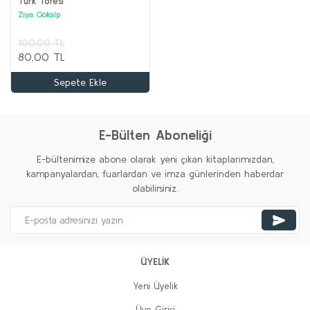
Türk Töresi
Ziya Gökalp
100,00 TL
80,00 TL
Sepete Ekle
ORTA ASYA TÜRK TARİHİ Seti (12 kitap)
Kolektif
%20
%20
%35
%20
%20
%20
Yeni
Yeni
Yeni
Yeni
Yeni
E-Bülten Aboneliği
3.100,00 TL
1.000,00 TL
E-bültenimize abone olarak yeni çıkan kitaplarımızdan,
kampanyalardan, fuarlardan ve imza günlerinden haberdar
Sepete Ekle
olabilirsiniz.
%62
%74
ÜYELİK
Yeni Üyelik
Üye Girişi