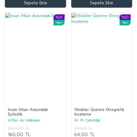
Sepete Ekle
Sepete Ekle
150,00 TL
120,00 TL
%20
%20
Sepete Ekle
Yeni
Yeni
İnsan Irkları Arasındaki
Yörükler Üzerine Etnografik
Eşitsizlik
İnceleme
Arthur de Gobineau
Dr. M. Çakıroğlu
200,00 TL
80,00 TL
160,00 TL
64,00 TL