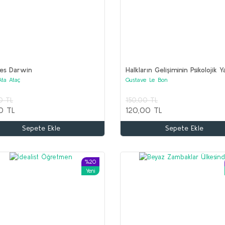
les Darwin
Halkların Gelişiminin Psikolojik Y
Ata Ataç
Gustave Le Bon
Kitaplar (2 set bir arada)
0 TL
150,00 TL
0 TL
120,00 TL
Sepete Ekle
Sepete Ekle
%20
Yeni
%65
%50