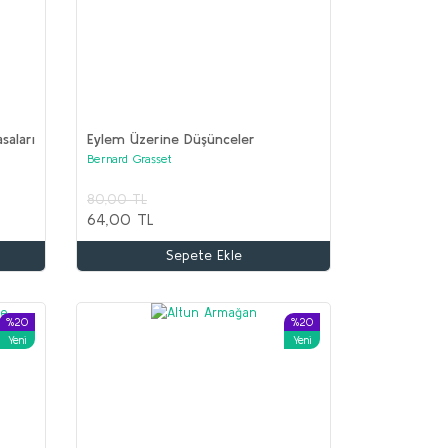
asaları
Eylem Üzerine Düşünceler
Bernard Grasset
80,00 TL
64,00 TL
Sepete Ekle
%20
%20
Yeni
Yeni
%68