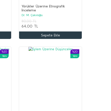
Yörükler Üzerine Etnografik
İnceleme
Dr. M. Çakıroğlu
İİR Seti (9 kitap)
80,00 TL
olektif
64,00 TL
.650,00 TL
Sepete Ekle
00,00 TL
Sepete Ekle
%20
%20
Yeni
Yeni