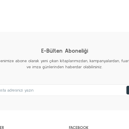
AMERİKAN EMPERYALİZMİ Seti (6 kitap)
Kolektif
2.000,00 TL
%20
%20
%20
1.000,00 TL
Yeni
Yeni
Yeni
Sepete Ekle
E-Bülten Aboneliği
tenimize abone olarak yeni çıkan kitaplarımızdan, kampanyalardan, fuar
ve imza günlerinden haberdar olabilirsiniz.
ER
FACEBOOK