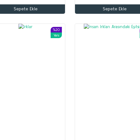
Sepete Ekle
Sepete Ekle
Altun Armağan
Yusuf Akçura
70,00 TL
%20
Yeni
56,00 TL
Beyaz Zambaklar Ülkesinde
Sepete Ekle
Grigori Petrov
150,00 TL
120,00 TL
Sepete Ekle
%35
%53
Yeni