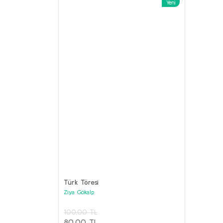
Yeni
%62
ANILAR Set
Kolektif
Türk Töresi
3.800,00 
Ziya Gökalp
1.000,00
PRESTİJ KİTAPLAR Seti (6 kitap)
100,00 TL
Kolektif
Sepet
80,00 TL