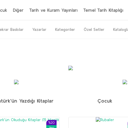
cuk
Diğer
Tarih ve Kuram Yayınları
Temel Tarih Kitaplığı
ekrar Baskılar
Yazarlar
Kategoriler
Özel Setler
Katalogl
%20
%64
%50
Yeni
Yeni
türk'ün Yazdığı Kitaplar
Çocuk
İran seti
M. H. Donohoe
%20
Yeni