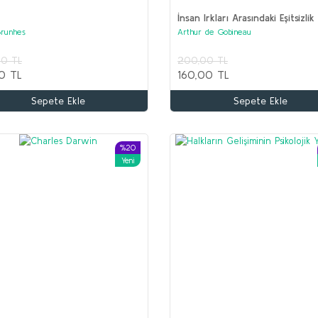
İnsan Irkları Arasındaki Eşitsizlik
Brunhes
Arthur de Gobineau
Ş
00 TL
200,00 TL
K
0 TL
160,00 TL
1
Sepete Ekle
Sepete Ekle
5
İLYAS SALMAN Seti (5 kitap)
Kolektif
%20
Yeni
1.600,00 TL
750,00 TL
Sepete Ekle