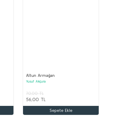
Altun Armağan
Yusuf Akçura
70,00 TL
TA ASYA TÜRK TARİHİ Seti (12 kitap)
56,00 TL
lektif
Sepete Ekle
.100,00 TL
.000,00 TL
Sepete Ekle