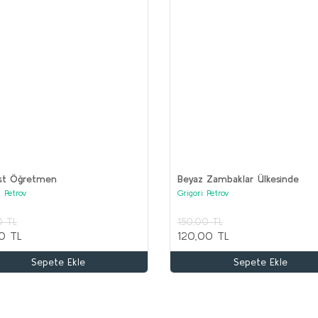
(17 kitap)
ist Öğretmen
Beyaz Zambaklar Ülkesinde
i Petrov
Grigori Petrov
kle
0 TL
150,00 TL
OR
0 TL
120,00 TL
Ko
AKIL OYUNLARI ve BOYAMA Seti (20 kitap)
Sepete Ekle
Sepete Ekle
Kolektif
3
1
2.000,00 TL
1.000,00 TL