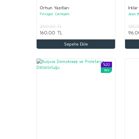
Orhun Yazıtları
Irklar
Fin-Ugor Cemiyeti
Jean 
200,00 TL
120,
160,00 TL
96,0
Sepete Ekle
%20
Yeni