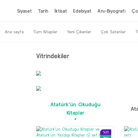
Siyaset
Tarih
İktisat
Edebiyat
Anı-Biyografi
Ço
Ana sayfa
Tüm Kitaplar
Yeni Çıkanlar
Çok Satanlar
T
Vitrindekiler
%20
Yeni
Atatürk'ün Okuduğu
Ata
Kitaplar
%35
Yeni