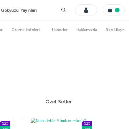
Gökyüzü Yayınları
ar
Okuma Listeleri
Haberler
Hakkımızda
Bize Ulaşın
%20
%20
Yeni
Yeni
Özel Setler
%20
%20
Yeni
Yeni