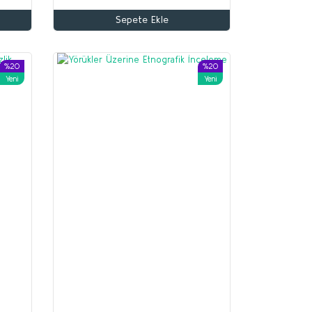
Sepete Ekle
%20
%20
Yeni
Yeni
%70