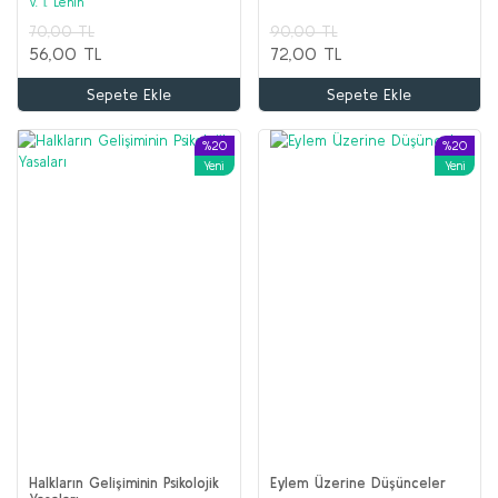
V. İ. Lenin
70,00 TL
90,00 TL
56,00 TL
72,00 TL
Sepete Ekle
Sepete Ekle
%20
%20
Yeni
Yeni
Atatürk'ün Okuduğu Kitaplar ve Atatürk'ün Yazdığı Kitaplar (2 set bir ar
Kolektif
2.300,00 TL
1.500,00 TL
Halkların Gelişiminin Psikolojik
Eylem Üzerine Düşünceler