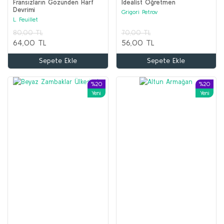
Sepete Ekle
Fransızların Gözünden Harf
İdealist Öğretmen
Devrimi
Grigori Petrov
L. Feuillet
%56
%65
80,00 TL
70,00 TL
64,00 TL
56,00 TL
Sepete Ekle
Sepete Ekle
%20
%20
Yeni
Yeni
DEV TARİH Seti (17 kitap)
DEVRİMCİLER Seti (8 kitap)
Kolektif
Kolektif
5.750,00 TL
2.250,00 TL
2.000,00 TL
1.000,00 TL
Sepete Ekle
Sepete Ekle