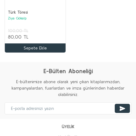
AKIL OYUNLARI ve BOYAMA Seti (20 kitap)
Kolektif
Türk Töresi
Ziya Gökalp
2.000,00 TL
1.000,00 TL
100,00 TL
80,00 TL
Sepete Ekle
Sepete Ekle
%68
%20
%20
%35
%20
%20
%20
Yeni
Yeni
Yeni
Yeni
Yeni
E-Bülten Aboneliği
E-bültenimize abone olarak yeni çıkan kitaplarımızdan,
kampanyalardan, fuarlardan ve imza günlerinden haberdar
olabilirsiniz.
ÜYELİK