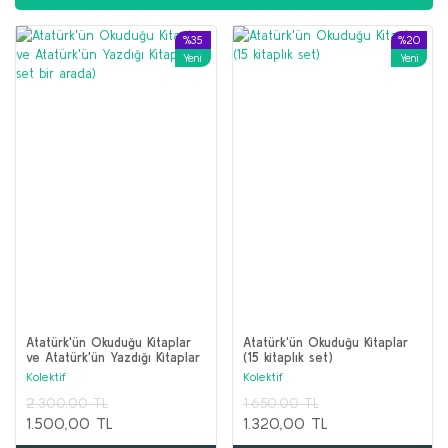
Sepete Ekle
%35
%20
Türk Siyasetinde Kürt İslamcılar
Yeni
Yeni
Kaya Ataberk
500,00 TL
400,00 TL
Sepete Ekle
%20
%64
Yeni
Burjuva Demokrasisi ve Proletarya Diktatörlüğü
V. İ. Lenin
Atatürk'ün Okuduğu Kitaplar
Atatürk'ün Okuduğu Kitaplar
ve Atatürk'ün Yazdığı Kitaplar
(15 kitaplık set)
70,00 TL
(2 set bir arada)
Kolektif
Kolektif
56,00 TL
2.300,00 TL
1.650,00 TL
İRAN SETİ (5 Kitap)
1.500,00 TL
1.320,00 TL
Sepete Ekle