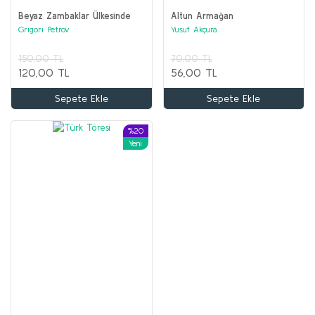
Beyaz Zambaklar Ülkesinde
Altun Armağan
%50
Grigori Petrov
Yusuf Akçura
150,00 TL
70,00 TL
120,00 TL
56,00 TL
Sepete Ekle
Sepete Ekle
%20
Yeni