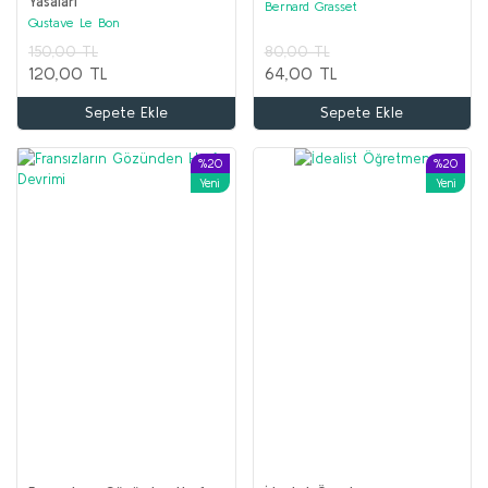
Yasaları
Sepete Ekle
Bernard Grasset
Gustave Le Bon
150,00 TL
80,00 TL
%53
%70
120,00 TL
64,00 TL
Sepete Ekle
Sepete Ekle
%20
%20
Yeni
Yeni
ŞİİR Seti (9 kitap)
Kolektif
1.650,00 TL
500,00 TL
İLYAS SALMAN Seti (5 kitap)
Kolektif
Sepete Ekle
1.600,00 TL
750,00 TL