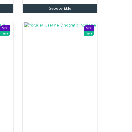
Sepete Ekle
%20
%20
Yeni
Yeni
%70