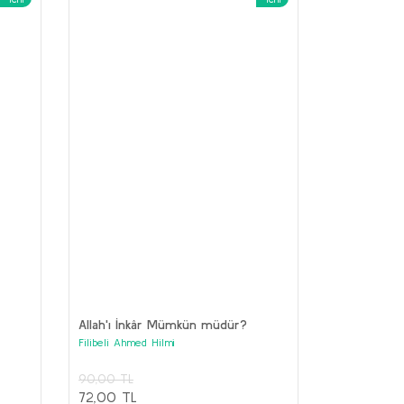
Geometri
Medeni Bilgiler
ustafa Kemal Atatürk
Mustafa Kemal Atatürk
70,00 TL
150,00 TL
56,00 TL
120,00 TL
Sepete Ekle
Sepete Ekle
Allah'ı İnkâr Mümkün müdür?
Filibeli Ahmed Hilmi
90,00 TL
72,00 TL