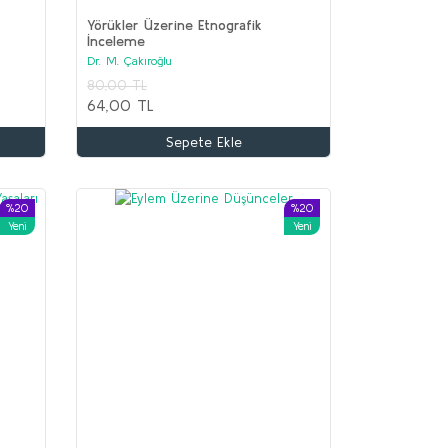
Yörükler Üzerine Etnografik
İnceleme
Dr. M. Çakıroğlu
İİR Seti (9 kitap)
80,00 TL
olektif
64,00 TL
.650,00 TL
Sepete Ekle
00,00 TL
Sepete Ekle
%20
%20
Yeni
Yeni