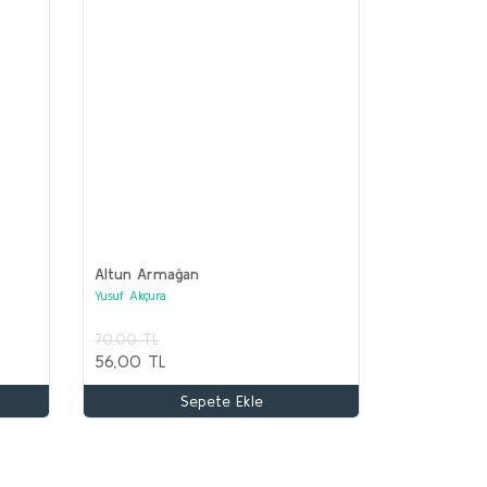
Altun Armağan
Yusuf Akçura
70,00 TL
TA ASYA TÜRK TARİHİ Seti (12 kitap)
56,00 TL
lektif
Sepete Ekle
.100,00 TL
.000,00 TL
Sepete Ekle