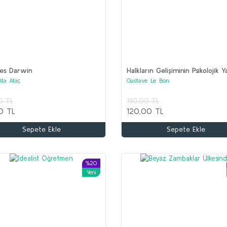
les Darwin
Halkların Gelişiminin Psikolojik Y
Ata Ataç
Gustave Le Bon
Kitaplar (2 set bir arada)
0 TL
150,00 TL
0 TL
120,00 TL
Sepete Ekle
Sepete Ekle
%20
Yeni
%65
%50