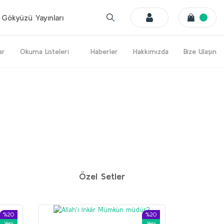
Gökyüzü Yayınları
ar
Okuma Listeleri
Haberler
Hakkımızda
Bize Ulaşın
%20
%20
Yeni
Yeni
Özel Setler
%20
%20
Yeni
Yeni