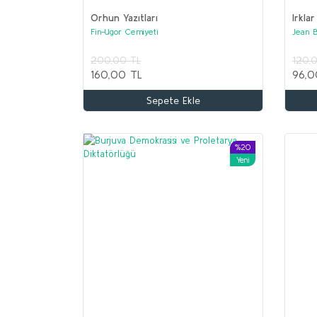
Orhun Yazıtları
Irklar
Fin-Ugor Cemiyeti
Jean 
200,00 TL
120,
160,00 TL
96,0
Sepete Ekle
%20
Yeni