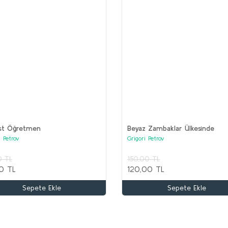
(17 kitap)
ist Öğretmen
Beyaz Zambaklar Ülkesinde
i Petrov
Grigori Petrov
kle
0 TL
150,00 TL
OR
0 TL
120,00 TL
Ko
AKIL OYUNLARI ve BOYAMA Seti (20 kitap)
Sepete Ekle
Sepete Ekle
Kolektif
3
1
2.000,00 TL
1.000,00 TL