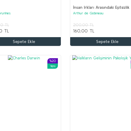
İnsan Irkları Arasındaki Eşitsizlik
Brunhes
Arthur de Gobineau
Ş
00 TL
200,00 TL
K
0 TL
160,00 TL
1
Sepete Ekle
Sepete Ekle
5
İLYAS SALMAN Seti (5 kitap)
Kolektif
%20
Yeni
1.600,00 TL
750,00 TL
Sepete Ekle