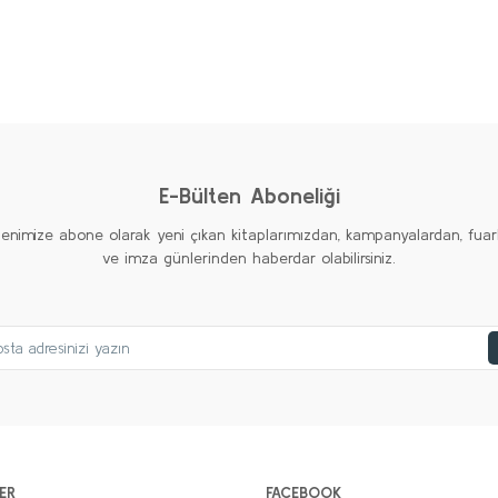
AMERİKAN EMPERYALİZMİ Seti (6 kitap)
Kolektif
2.000,00 TL
%20
%20
%20
1.000,00 TL
Yeni
Yeni
Yeni
Sepete Ekle
E-Bülten Aboneliği
tenimize abone olarak yeni çıkan kitaplarımızdan, kampanyalardan, fuar
ve imza günlerinden haberdar olabilirsiniz.
ER
FACEBOOK