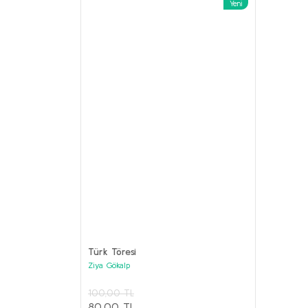
Yeni
%62
ANILAR Set
Kolektif
Türk Töresi
3.800,00 
Ziya Gökalp
1.000,00
PRESTİJ KİTAPLAR Seti (6 kitap)
100,00 TL
Kolektif
Sepet
80,00 TL