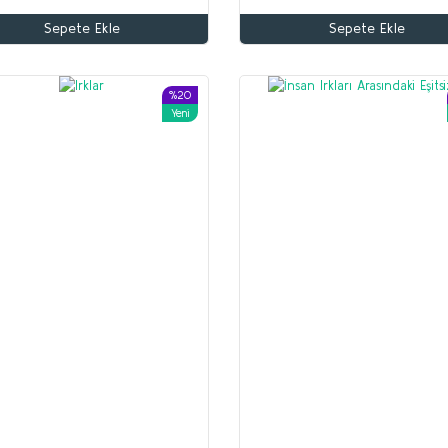
Sepete Ekle
Sepete Ekle
Altun Armağan
Yusuf Akçura
70,00 TL
%20
Yeni
56,00 TL
Beyaz Zambaklar Ülkesinde
Sepete Ekle
Grigori Petrov
150,00 TL
120,00 TL
Sepete Ekle
%35
%53
Yeni