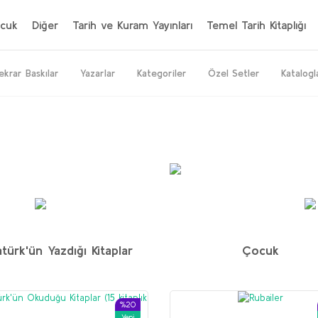
cuk
Diğer
Tarih ve Kuram Yayınları
Temel Tarih Kitaplığı
ekrar Baskılar
Yazarlar
Kategoriler
Özel Setler
Katalogl
%20
%64
%50
Yeni
Yeni
türk'ün Yazdığı Kitaplar
Çocuk
İran seti
M. H. Donohoe
%20
Yeni