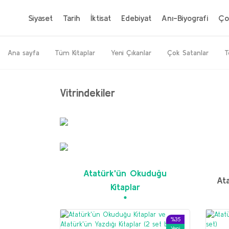
Siyaset
Tarih
İktisat
Edebiyat
Anı-Biyografi
Ço
Ana sayfa
Tüm Kitaplar
Yeni Çıkanlar
Çok Satanlar
T
Vitrindekiler
%20
Yeni
Atatürk'ün Okuduğu
Ata
Kitaplar
%35
Yeni