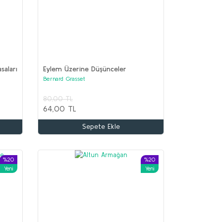
asaları
Eylem Üzerine Düşünceler
Bernard Grasset
80,00 TL
64,00 TL
Sepete Ekle
%20
%20
Yeni
Yeni
%68