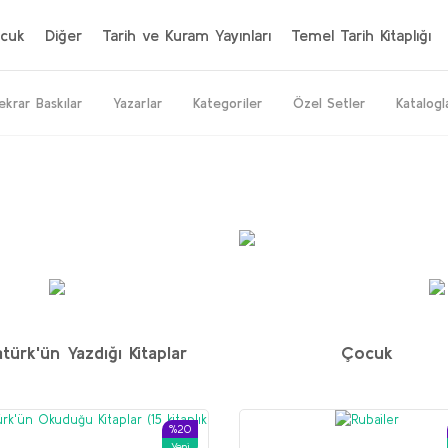
cuk
Diğer
Tarih ve Kuram Yayınları
Temel Tarih Kitaplığı
ekrar Baskılar
Yazarlar
Kategoriler
Özel Setler
Katalogl
%20
%64
%50
Yeni
Yeni
türk'ün Yazdığı Kitaplar
Çocuk
İran seti
M. H. Donohoe
%20
Yeni