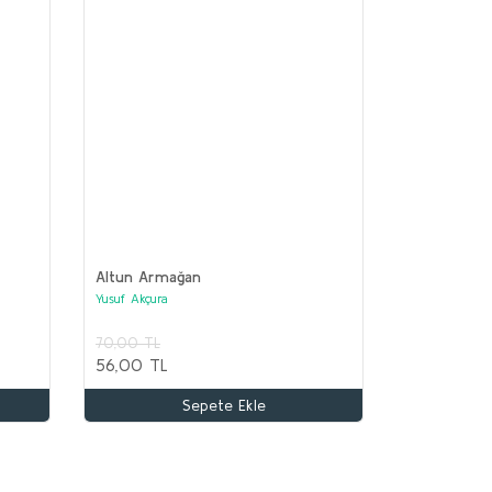
Altun Armağan
Yusuf Akçura
70,00 TL
TA ASYA TÜRK TARİHİ Seti (12 kitap)
56,00 TL
lektif
Sepete Ekle
.100,00 TL
.000,00 TL
Sepete Ekle