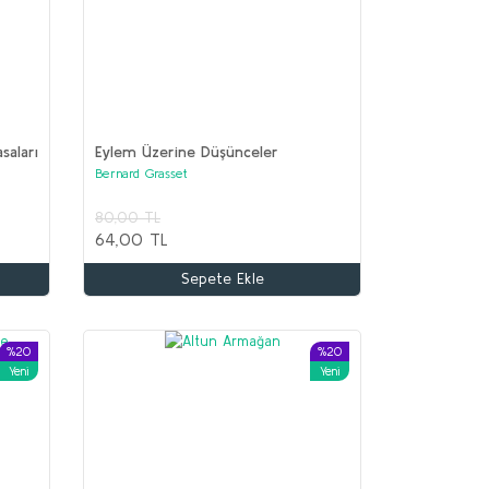
asaları
Eylem Üzerine Düşünceler
Bernard Grasset
80,00 TL
64,00 TL
Sepete Ekle
%20
%20
Yeni
Yeni
%68