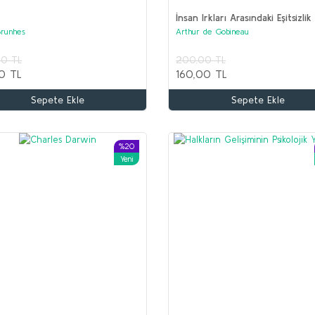
İnsan Irkları Arasındaki Eşitsizlik
Brunhes
Arthur de Gobineau
Ş
00 TL
200,00 TL
K
0 TL
160,00 TL
1
Sepete Ekle
Sepete Ekle
5
İLYAS SALMAN Seti (5 kitap)
Kolektif
%20
Yeni
1.600,00 TL
750,00 TL
Sepete Ekle