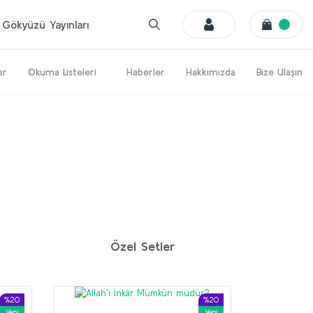
Gökyüzü Yayınları
ar
Okuma Listeleri
Haberler
Hakkımızda
Bize Ulaşın
%20
%20
Yeni
Yeni
Özel Setler
%20
%20
Yeni
Yeni