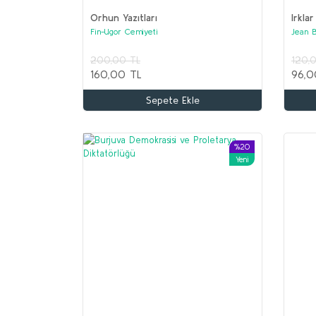
Orhun Yazıtları
Irklar
Fin-Ugor Cemiyeti
Jean 
200,00 TL
120,
160,00 TL
96,0
Sepete Ekle
%20
Yeni