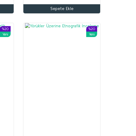
Sepete Ekle
%20
%20
Yeni
Yeni
%70