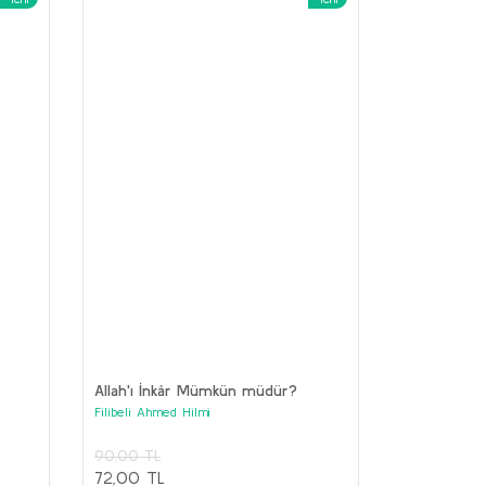
Geometri
Medeni Bilgiler
ustafa Kemal Atatürk
Mustafa Kemal Atatürk
70,00 TL
150,00 TL
56,00 TL
120,00 TL
Sepete Ekle
Sepete Ekle
Allah'ı İnkâr Mümkün müdür?
Filibeli Ahmed Hilmi
90,00 TL
72,00 TL