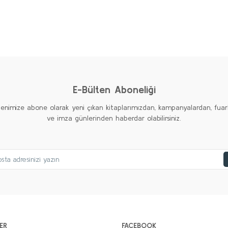
AMERİKAN EMPERYALİZMİ Seti (6 kitap)
Kolektif
2.000,00 TL
%20
%20
%20
1.000,00 TL
Yeni
Yeni
Yeni
Sepete Ekle
E-Bülten Aboneliği
tenimize abone olarak yeni çıkan kitaplarımızdan, kampanyalardan, fuar
ve imza günlerinden haberdar olabilirsiniz.
ER
FACEBOOK