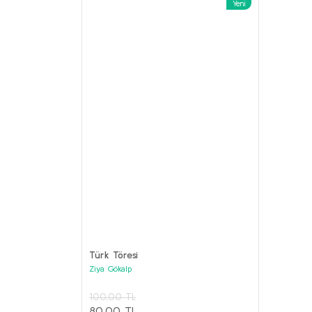
Yeni
%62
ANILAR Set
Kolektif
Türk Töresi
3.800,00 
Ziya Gökalp
1.000,00
PRESTİJ KİTAPLAR Seti (6 kitap)
100,00 TL
Kolektif
Sepet
80,00 TL