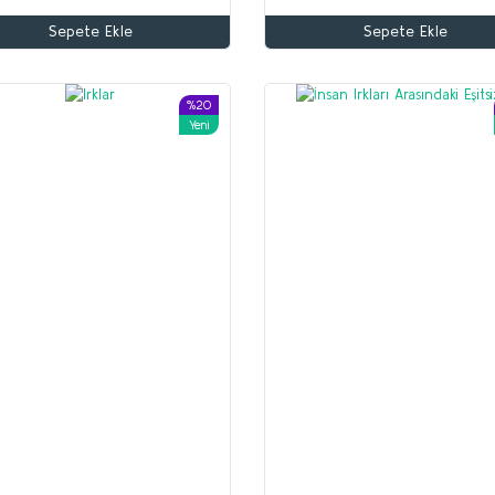
Sepete Ekle
Sepete Ekle
Altun Armağan
Yusuf Akçura
70,00 TL
%20
Yeni
56,00 TL
Beyaz Zambaklar Ülkesinde
Sepete Ekle
Grigori Petrov
150,00 TL
120,00 TL
Sepete Ekle
%35
%53
Yeni