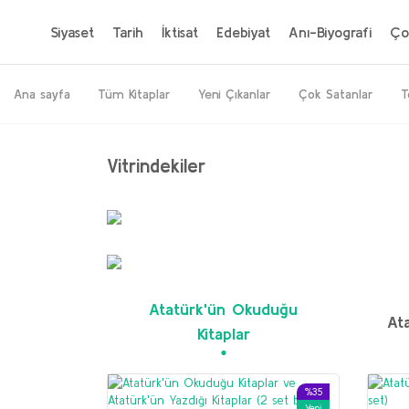
Siyaset
Tarih
İktisat
Edebiyat
Anı-Biyografi
Ço
Ana sayfa
Tüm Kitaplar
Yeni Çıkanlar
Çok Satanlar
T
Vitrindekiler
%20
Yeni
Atatürk'ün Okuduğu
Ata
Kitaplar
%35
Yeni