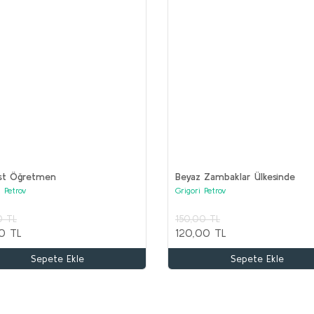
(17 kitap)
ist Öğretmen
Beyaz Zambaklar Ülkesinde
i Petrov
Grigori Petrov
kle
0 TL
150,00 TL
OR
0 TL
120,00 TL
Ko
AKIL OYUNLARI ve BOYAMA Seti (20 kitap)
Sepete Ekle
Sepete Ekle
Kolektif
3
1
2.000,00 TL
1.000,00 TL