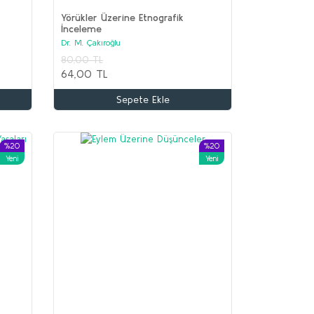
Yörükler Üzerine Etnografik
İnceleme
Dr. M. Çakıroğlu
İİR Seti (9 kitap)
80,00 TL
olektif
64,00 TL
.650,00 TL
Sepete Ekle
00,00 TL
Sepete Ekle
%20
%20
Yeni
Yeni