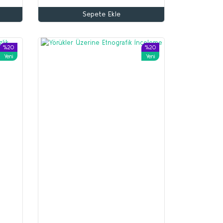
Sepete Ekle
%20
%20
Yeni
Yeni
%70