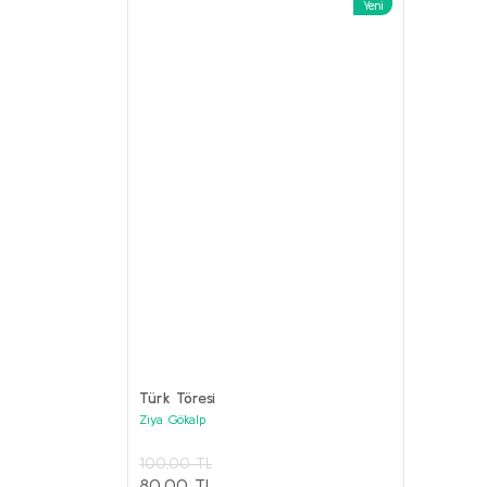
Yeni
%62
ANILAR Set
Kolektif
Türk Töresi
3.800,00 
Ziya Gökalp
1.000,00
PRESTİJ KİTAPLAR Seti (6 kitap)
100,00 TL
Kolektif
Sepet
80,00 TL