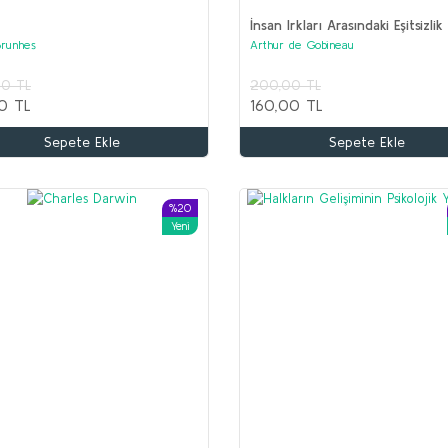
İnsan Irkları Arasındaki Eşitsizlik
Brunhes
Arthur de Gobineau
Ş
00 TL
200,00 TL
K
0 TL
160,00 TL
1
Sepete Ekle
Sepete Ekle
5
İLYAS SALMAN Seti (5 kitap)
Kolektif
%20
Yeni
1.600,00 TL
750,00 TL
Sepete Ekle