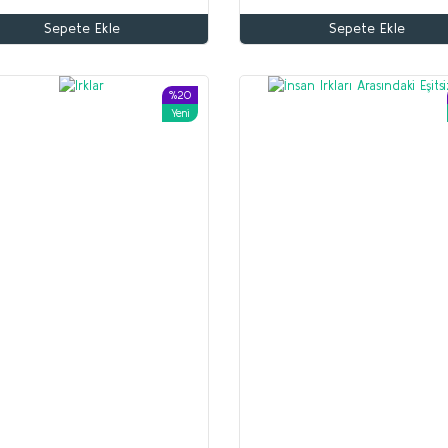
Sepete Ekle
Sepete Ekle
Altun Armağan
Yusuf Akçura
70,00 TL
%20
Yeni
56,00 TL
Beyaz Zambaklar Ülkesinde
Sepete Ekle
Grigori Petrov
150,00 TL
120,00 TL
Sepete Ekle
%35
%53
Yeni