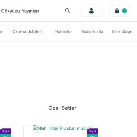
Gökyüzü Yayınları
ar
Okuma Listeleri
Haberler
Hakkımızda
Bize Ulaşın
%20
%20
Yeni
Yeni
Özel Setler
%20
%20
Yeni
Yeni