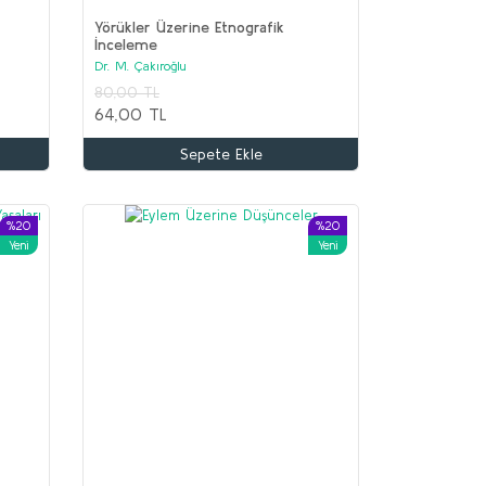
Yörükler Üzerine Etnografik
İnceleme
Dr. M. Çakıroğlu
İİR Seti (9 kitap)
80,00 TL
olektif
64,00 TL
.650,00 TL
Sepete Ekle
00,00 TL
Sepete Ekle
%20
%20
Yeni
Yeni