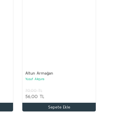
Altun Armağan
Yusuf Akçura
70,00 TL
TA ASYA TÜRK TARİHİ Seti (12 kitap)
56,00 TL
lektif
Sepete Ekle
.100,00 TL
.000,00 TL
Sepete Ekle