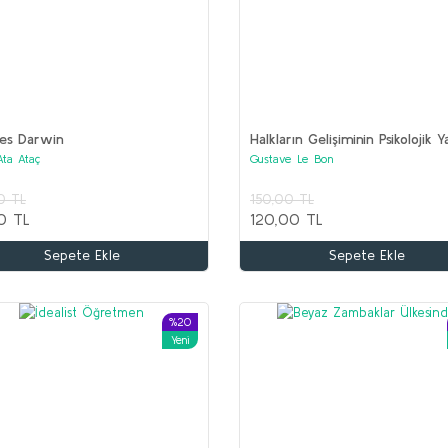
les Darwin
Halkların Gelişiminin Psikolojik Y
Ata Ataç
Gustave Le Bon
Kitaplar (2 set bir arada)
0 TL
150,00 TL
0 TL
120,00 TL
Sepete Ekle
Sepete Ekle
%20
Yeni
%65
%50