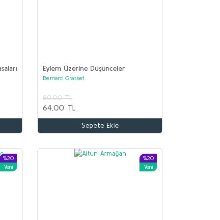
asaları
Eylem Üzerine Düşünceler
Bernard Grasset
80,00 TL
64,00 TL
Sepete Ekle
%20
%20
Yeni
Yeni
%68