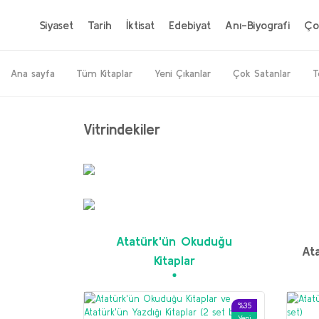
Siyaset
Tarih
İktisat
Edebiyat
Anı-Biyografi
Ço
Ana sayfa
Tüm Kitaplar
Yeni Çıkanlar
Çok Satanlar
T
Vitrindekiler
%20
Yeni
Atatürk'ün Okuduğu
Ata
Kitaplar
%35
Yeni