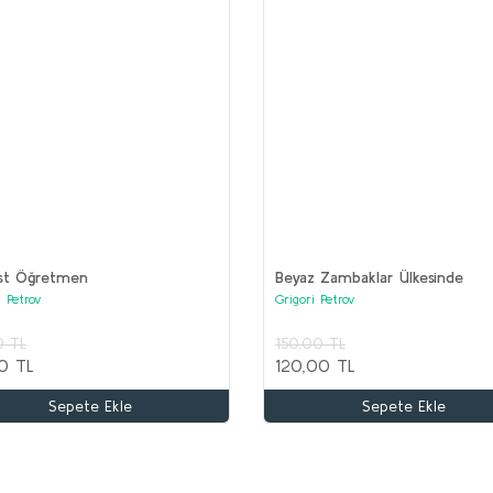
(17 kitap)
ist Öğretmen
Beyaz Zambaklar Ülkesinde
i Petrov
Grigori Petrov
kle
0 TL
150,00 TL
OR
0 TL
120,00 TL
Ko
AKIL OYUNLARI ve BOYAMA Seti (20 kitap)
Sepete Ekle
Sepete Ekle
Kolektif
3
1
2.000,00 TL
1.000,00 TL