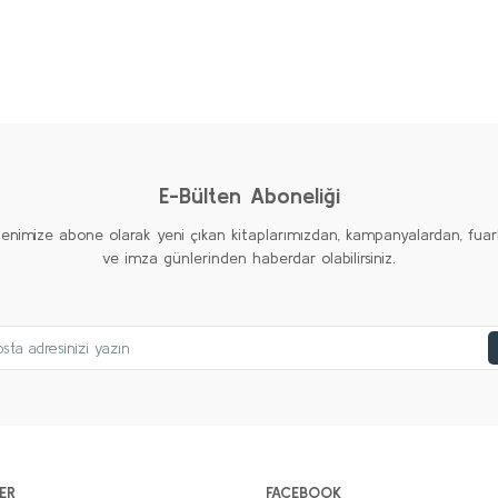
AMERİKAN EMPERYALİZMİ Seti (6 kitap)
Kolektif
2.000,00 TL
%20
%20
%20
1.000,00 TL
Yeni
Yeni
Yeni
Sepete Ekle
E-Bülten Aboneliği
tenimize abone olarak yeni çıkan kitaplarımızdan, kampanyalardan, fuar
ve imza günlerinden haberdar olabilirsiniz.
ER
FACEBOOK