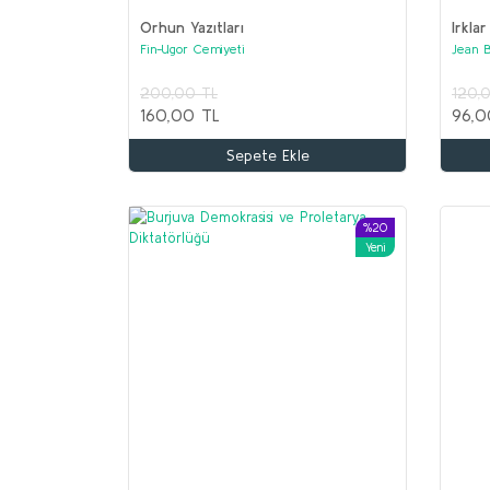
Orhun Yazıtları
Irklar
Fin-Ugor Cemiyeti
Jean 
200,00 TL
120,
160,00 TL
96,0
Sepete Ekle
%20
Yeni