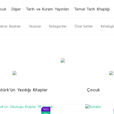
cuk
Diğer
Tarih ve Kuram Yayınları
Temel Tarih Kitaplığı
ekrar Baskılar
Yazarlar
Kategoriler
Özel Setler
Katalogl
%20
%64
%50
Yeni
Yeni
türk'ün Yazdığı Kitaplar
Çocuk
İran seti
M. H. Donohoe
%20
Yeni