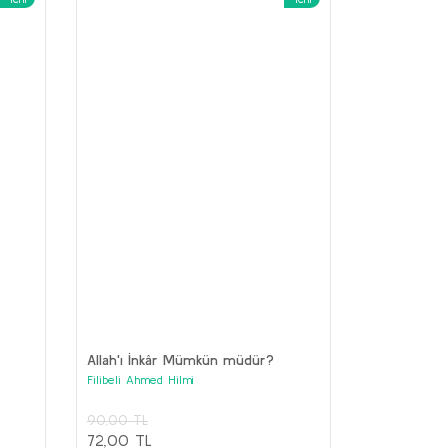
Geometri
Medeni Bilgiler
ustafa Kemal Atatürk
Mustafa Kemal Atatürk
70,00 TL
150,00 TL
56,00 TL
120,00 TL
Sepete Ekle
Sepete Ekle
Allah'ı İnkâr Mümkün müdür?
Filibeli Ahmed Hilmi
90,00 TL
72,00 TL