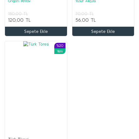
Grigori Petrov
Yusuf Akçura
AKIL OYUNLARI ve BOYAMA Seti (20 kitap)
150,00 TL
70,00 TL
Kolektif
120,00 TL
56,00 TL
2.000,00 TL
Sepete Ekle
Sepete Ekle
1.000,00 TL
%20
Sepete Ekle
Yeni
%68