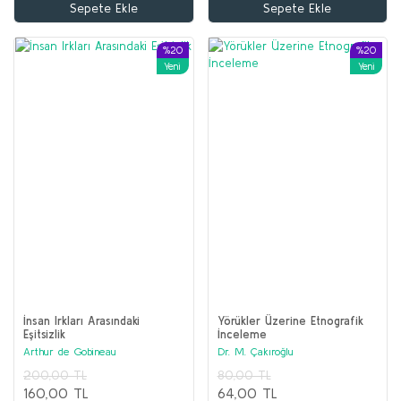
Sepete Ekle
Sepete Ekle
150,00 TL
120,00 TL
%20
%20
Sepete Ekle
Yeni
Yeni
İnsan Irkları Arasındaki
Yörükler Üzerine Etnografik
Eşitsizlik
İnceleme
Arthur de Gobineau
Dr. M. Çakıroğlu
200,00 TL
80,00 TL
160,00 TL
64,00 TL