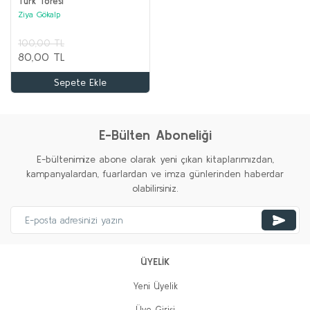
Türk Töresi
Ziya Gökalp
100,00 TL
80,00 TL
Sepete Ekle
ORTA ASYA TÜRK TARİHİ Seti (12 kitap)
Kolektif
%20
%20
%35
%20
%20
%20
Yeni
Yeni
Yeni
Yeni
Yeni
E-Bülten Aboneliği
3.100,00 TL
1.000,00 TL
E-bültenimize abone olarak yeni çıkan kitaplarımızdan,
kampanyalardan, fuarlardan ve imza günlerinden haberdar
Sepete Ekle
olabilirsiniz.
%62
%74
ÜYELİK
Yeni Üyelik
Üye Girişi