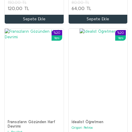
150,00 TL
80,00 TL
120,00 TL
64,00 TL
Sepete Ekle
Sepete Ekle
Sepete Ekle
%56
%65
%20
%20
Yeni
Yeni
DEV TARİH Seti (17 kitap)
DEVRİMCİLER Seti (8 kitap)
Kolektif
Kolektif
5.750,00 TL
2.250,00 TL
Fransızların Gözünden Harf
İdealist Öğretmen
2.000,00 TL
Devrimi
1.000,00 TL
Grigori Petrov
L. Feuillet