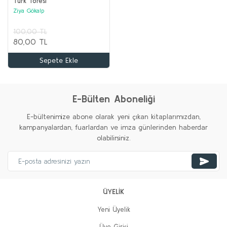
Türk Töresi
Ziya Gökalp
100,00 TL
80,00 TL
Sepete Ekle
ORTA ASYA TÜRK TARİHİ Seti (12 kitap)
Kolektif
%20
%20
%35
%20
%20
%20
Yeni
Yeni
Yeni
Yeni
Yeni
E-Bülten Aboneliği
3.100,00 TL
1.000,00 TL
E-bültenimize abone olarak yeni çıkan kitaplarımızdan,
kampanyalardan, fuarlardan ve imza günlerinden haberdar
Sepete Ekle
olabilirsiniz.
%62
%74
ÜYELİK
Yeni Üyelik
Üye Girişi