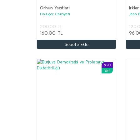
Orhun Yazıtları
Irklar
Fin-Ugor Cemiyeti
Jean 
200,00 TL
120,
160,00 TL
96,0
Sepete Ekle
%20
Yeni