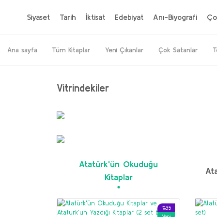
Siyaset
Tarih
İktisat
Edebiyat
Anı-Biyografi
Ço
Ana sayfa
Tüm Kitaplar
Yeni Çıkanlar
Çok Satanlar
T
Vitrindekiler
%20
Yeni
Atatürk'ün Okuduğu
Ata
Kitaplar
%35
Yeni