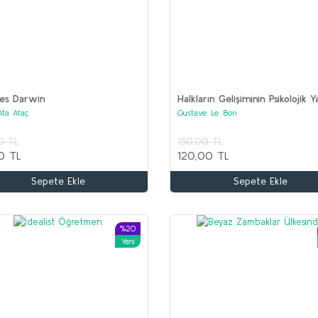
les Darwin
Halkların Gelişiminin Psikolojik Y
Ata Ataç
Gustave Le Bon
Kitaplar (2 set bir arada)
0 TL
150,00 TL
0 TL
120,00 TL
Sepete Ekle
Sepete Ekle
%20
Yeni
%65
%50