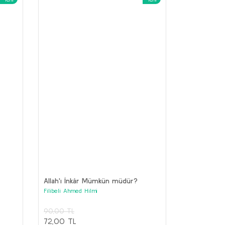
Geometri
Medeni Bilgiler
ustafa Kemal Atatürk
Mustafa Kemal Atatürk
70,00 TL
150,00 TL
56,00 TL
120,00 TL
Sepete Ekle
Sepete Ekle
Allah'ı İnkâr Mümkün müdür?
Filibeli Ahmed Hilmi
90,00 TL
72,00 TL