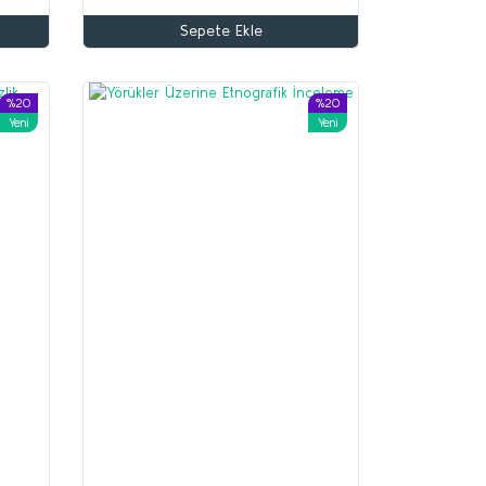
Sepete Ekle
%20
%20
Yeni
Yeni
%70