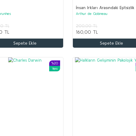
İnsan Irkları Arasındaki Eşitsizlik
Brunhes
Arthur de Gobineau
Ş
00 TL
200,00 TL
K
0 TL
160,00 TL
1
Sepete Ekle
Sepete Ekle
5
İLYAS SALMAN Seti (5 kitap)
Kolektif
%20
Yeni
1.600,00 TL
750,00 TL
Sepete Ekle