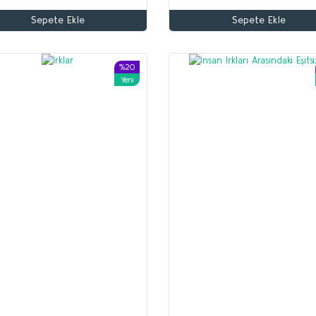
Sepete Ekle
Sepete Ekle
Altun Armağan
Yusuf Akçura
70,00 TL
%20
Yeni
56,00 TL
Beyaz Zambaklar Ülkesinde
Sepete Ekle
Grigori Petrov
150,00 TL
120,00 TL
Sepete Ekle
%35
%53
Yeni