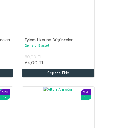
asaları
Eylem Üzerine Düşünceler
Bernard Grasset
80,00 TL
64,00 TL
Sepete Ekle
%20
%20
Yeni
Yeni
%68