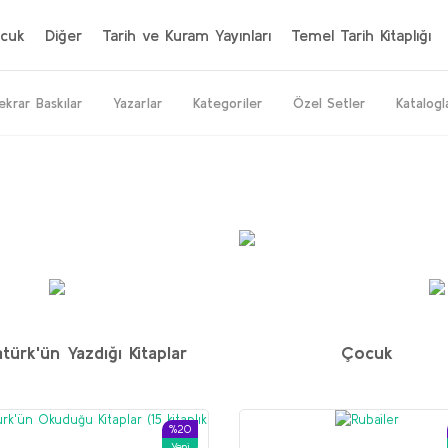
cuk
Diğer
Tarih ve Kuram Yayınları
Temel Tarih Kitaplığı
ekrar Baskılar
Yazarlar
Kategoriler
Özel Setler
Katalogl
%20
%64
%50
Yeni
Yeni
türk'ün Yazdığı Kitaplar
Çocuk
İran seti
M. H. Donohoe
%20
Yeni