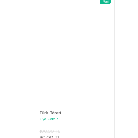
Yeni
%62
ANILAR Set
Kolektif
Türk Töresi
3.800,00 
Ziya Gökalp
1.000,00
PRESTİJ KİTAPLAR Seti (6 kitap)
100,00 TL
Kolektif
Sepet
80,00 TL