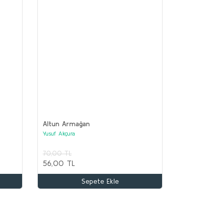
Altun Armağan
Yusuf Akçura
70,00 TL
TA ASYA TÜRK TARİHİ Seti (12 kitap)
56,00 TL
lektif
Sepete Ekle
.100,00 TL
.000,00 TL
Sepete Ekle