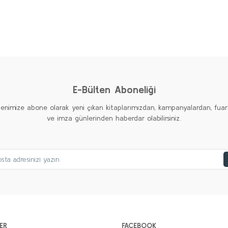
AMERİKAN EMPERYALİZMİ Seti (6 kitap)
Kolektif
2.000,00 TL
%20
%20
%20
1.000,00 TL
Yeni
Yeni
Yeni
Sepete Ekle
E-Bülten Aboneliği
tenimize abone olarak yeni çıkan kitaplarımızdan, kampanyalardan, fuar
ve imza günlerinden haberdar olabilirsiniz.
ER
FACEBOOK