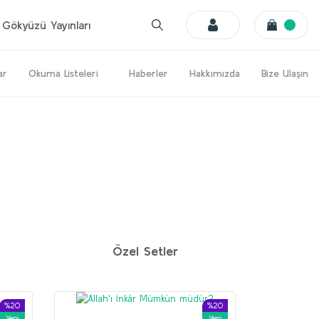
Gökyüzü Yayınları
ar
Okuma Listeleri
Haberler
Hakkımızda
Bize Ulaşın
%20
%20
Yeni
Yeni
Özel Setler
%20
%20
Yeni
Yeni