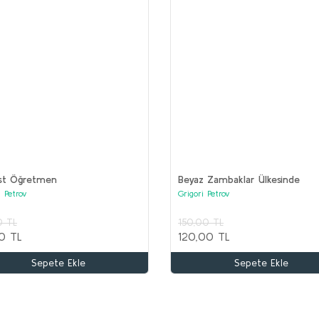
(17 kitap)
ist Öğretmen
Beyaz Zambaklar Ülkesinde
i Petrov
Grigori Petrov
kle
0 TL
150,00 TL
OR
0 TL
120,00 TL
Ko
AKIL OYUNLARI ve BOYAMA Seti (20 kitap)
Sepete Ekle
Sepete Ekle
Kolektif
3
1
2.000,00 TL
1.000,00 TL